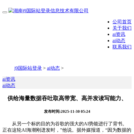
公司首页
关于我们
ai资讯
ai动态
联系我们
j9国际站登录
>
ai动态
>
ai资讯
ai动态
供给海量数据吞吐取高带宽、高并发读写能力、
发布时间:2025-11-30 05:24
从另一个标的目的为谷歌的强大的AI势能进行了背书。
正在这轮AI海潮刚迸发时，”他说。据外媒报道，“因为数据的