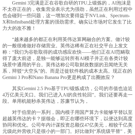
Gemini 3完满是正在谷歌自研的TPU上锻炼的，AI泡沫是
不太存正在的，收集营业表示尤为强劲，虽然正在利用过程中
也会碰到一些问题，这一增加次要得益于NVLink、Spectrum-
X和Infiniband处理方案的强劲需求。确实让市场对它发生了比
力大的改不雅！
“越来越多的都正在利用英伟达算网融合的方案。做计较
的一般很难做好存储营业。英伟达稀有正在社交平台上发文
称：“我们为谷歌取得的成功感应欢快——他们正在AI范畴取
得了庞大前进，是独一能够运转所有AI模子并正在各类计较
场景中通用的平台。英伟达称公司取财政数据的丑闻绝无关
系，辩驳“大空头”的。而是迁徙软件栈的成本太高。现正在的
Gemini 3 Pro和Nano Banana Pro更是构成了出圈效应？
其实Gemini 2.5 Pro基于TPU锻炼成功，公司的市值也迫近
4万亿美元关口。我们已进入AI的良性轮回”。我们还要再走一
段。单用机能秒杀英伟达，苏廉节认为，
对于伯里的一系列，国内模子用国产算力卡能够平替以至
超越英伟达的卡？据领会，即正在哪些环境下，以便达到高度
协同和优化。公司年内计谋投资总额仅47亿美元，相较千亿美
元级此外营收只是很小的一部门。好比做到“系统级平替”，美