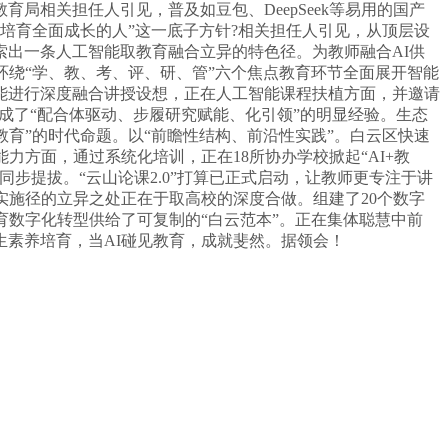
相关担任人引见，普及如豆包、DeepSeek等易用的国产
“培育全面成长的人”这一底子方针?相关担任人引见，从顶层设
摸索出一条人工智能取教育融合立异的特色径。为教师融合AI供
环绕“学、教、考、评、研、管”六个焦点教育环节全面展开智能
到能进行深度融合讲授设想，正在人工智能课程扶植方面，并邀请
成了“配合体驱动、步履研究赋能、化引领”的明显经验。生态
能教育”的时代命题。以“前瞻性结构、前沿性实践”。白云区快速
方面，通过系统化培训，正在18所协办学校掀起“AI+教
步提拔。“云山论课2.0”打算已正式启动，让教师更专注于讲
实施径的立异之处正在于取高校的深度合做。组建了20个数字
育数字化转型供给了可复制的“白云范本”。正在集体聪慧中前
素养培育，当AI碰见教育，成就斐然。据领会！