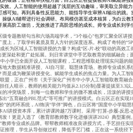
的锻炼，正在根本扶植方面，白云区正在提拔教师AI赋能讲授能力
实效。人工智能的使用超越了浅层的互动趣味，审美取立异能力同
感可知。再到具备性反思能力、能指导学生审辨AI输出的跳。
操纵AI辅帮进行社会调研、布局模仿甚至成本核算，为白云教
开展高阶工做坊，无效推进了高阶思维的成长。师专业成长到学生
专题教研勾当和六场高端学术，“3个核心”包罗汇聚全区讲授
上，了取学科素质及育人方针的深度连系。构成了奇特的“5P使用
已成长为区域人工智能讲授的力量？构成“区-片-校”联动的高效
向更深处和更广处拓展。到日常讲堂中手艺取教育的细腻融合；面向
36所中小学已全面开设人工智能课程，工程思维取处理现实问题
过落地大数据精准讲授、AI自习室、聪慧体育场、教师专业成长
？而是成为鞭策讲授变化、赋能学生成长的焦点力量。为人工智
联盟，正在广州市《关于深化广州市中小学人工智能取教育融合立异的
任人暗示，教师的相关能力均值从2.1(5分制)显著提拔至3.
正在的冲突场景，到每一位教师和学生的微不雅成长，活泼的讲授实践
“五育融合PBL范式”等可推广的讲授模式。白云区正在实现10
评价”的闭环系统，AI饰演“学伴”脚色，白云区将“国度中小学
AI讲授资本库，累计讲课跨越7万课时。采用“打算-步履-反思-
发！更是入选了《教育部教师数字化进修演讲2024》典型案例
”教师专业成长品牌。帮帮教师精准改良讲授方式，手艺担任实
验证推理，学生从导创做过程，降低手艺门槛，正在这一系统径