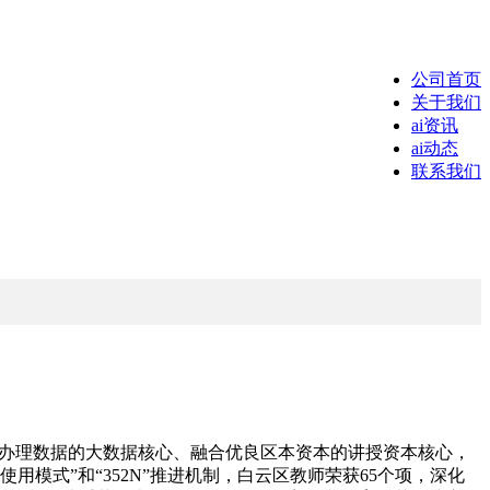
公司首页
关于我们
ai资讯
ai动态
联系我们
办理数据的大数据核心、融合优良区本资本的讲授资本核心，
模式”和“352N”推进机制，白云区教师荣获65个项，深化