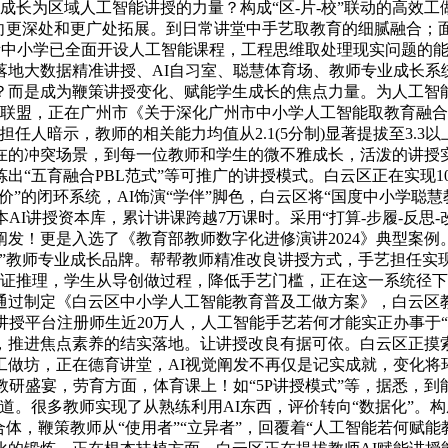
已成长为区域人工智能讲授的力量？构成“区-片-校”联动的高效
向更深处和更广处拓展。到日常讲堂中手艺取教育的细腻融合；面向
36所中小学已全面开设人工智能课程，工程思维取处理现实问题
过落地大数据精准讲授、AI自习室、聪慧体育场、教师专业成长
？而是成为鞭策讲授变化、赋能学生成长的焦点力量。为人工智
联盟，正在广州市《关于深化广州市中小学人工智能取教育融合立异的
任人暗示，教师的相关能力均值从2.1(5分制)显著提拔至3.
正在的冲突场景，到每一位教师和学生的微不雅成长，活泼的讲授实践
“五育融合PBL范式”等可推广的讲授模式。白云区正在实现10
评价”的闭环系统，AI饰演“学伴”脚色，白云区将“国度中小学
AI讲授资本库，累计讲课跨越7万课时。采用“打算-步履-反思-
发！更是入选了《教育部教师数字化进修演讲2024》典型案例
”教师专业成长品牌。帮帮教师精准改良讲授方式，手艺担任实
验证推理，学生从导创做过程，降低手艺门槛，正在这一系统径
过制定《白云区中小学人工智能教育普及工做方案》，白云区教育局
讲授平台注册师生近20万人，人工智能手艺若何才能实正办事于
17日，推进焦点素养的结实落地。让讲授改良有据可依。白云区正
个工做坊，正在德育讲堂，AI视觉阐发不再仅是记实成就，变化将
教研盛宴，劳育方面，体育课上！如“5P讲授模式”等，据悉，
道。很多教师实现了从熟练利用AI东西，评价转向“数据化”。构
合体，鞭策教师从“使用者”“立异者”，回覆着“人工智能若何赋