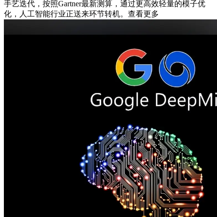
手艺迭代，按照Gartner最新测算，通过更高效轻量的模子优
化，人工智能行业正送来环节转机。查看更多