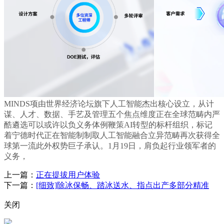
MINDS项由世界经济论坛旗下人工智能杰出核心设立，从计
谋、人才、数据、手艺及管理五个焦点维度正在全球范畴内严
酷遴选可以或许以负义务体例鞭策AI转型的标杆组织，标记
着宁德时代正在智能制制取人工智能融合立异范畴再次获得全
球第一流此外权势巨子承认。1月19日，肩负起行业领军者的
义务，
上一篇：
正在提拔用户体验
下一篇：
[细致]除冰保畅、踏冰送水、指点出产多部分精准
关闭