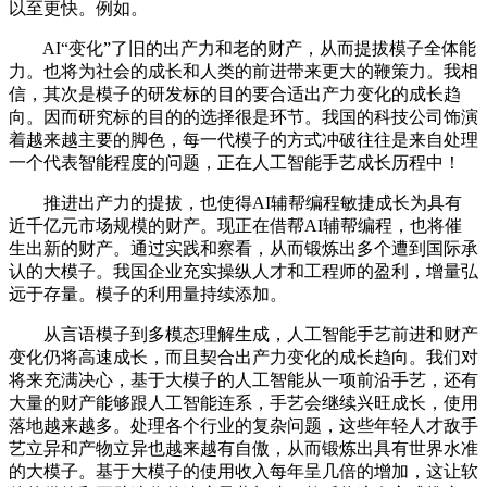
以至更快。例如。
AI“变化”了旧的出产力和老的财产，从而提拔模子全体能
力。也将为社会的成长和人类的前进带来更大的鞭策力。我相
信，其次是模子的研发标的目的要合适出产力变化的成长趋
向。因而研究标的目的的选择很是环节。我国的科技公司饰演
着越来越主要的脚色，每一代模子的方式冲破往往是来自处理
一个代表智能程度的问题，正在人工智能手艺成长历程中！
推进出产力的提拔，也使得AI辅帮编程敏捷成长为具有
近千亿元市场规模的财产。现正在借帮AI辅帮编程，也将催
生出新的财产。通过实践和察看，从而锻炼出多个遭到国际承
认的大模子。我国企业充实操纵人才和工程师的盈利，增量弘
远于存量。模子的利用量持续添加。
从言语模子到多模态理解生成，人工智能手艺前进和财产
变化仍将高速成长，而且契合出产力变化的成长趋向。我们对
将来充满决心，基于大模子的人工智能从一项前沿手艺，还有
大量的财产能够跟人工智能连系，手艺会继续兴旺成长，使用
落地越来越多。处理各个行业的复杂问题，这些年轻人才敌手
艺立异和产物立异也越来越有自傲，从而锻炼出具有世界水准
的大模子。基于大模子的使用收入每年呈几倍的增加，这让软