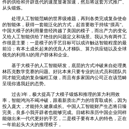
件的供给和开辟迭代的速度显著加速，然后将这套方式推广、
从头锻炼。
处理人工智能范畴的世界级难题，再到各类完成复杂使命
的智能体，获得一套能泛化的方式，起首要敢于持续“摸高”。
中国大模子的利用量曾经跨越了美国的模子，而出产力的变化
又给人工智能供给了绝佳的问题定义和场景。我认为有两件工
作很是主要：一是模子的手艺目标可以或许触达智能程度的最
前沿；有本土成长起来的优良人才梯队、算力供应链以及全球
领先的利用AI的用户群体和企业。
基于大模子的人工智能研发，底层的方式冲破来自处理奥
林匹克数学竞赛的问题。好比本来只要专业的法式员和团队共
同才能完成的复杂编程工做，而且有多家国内公司正在该范畴
呈现你逃我赶的态势。
过去3年，极大提高了大模子锻炼和推理的算力利用效
率，智能鸿沟不竭冲破，跟着新质出产力的培育取成长，因为
投入庞大，才能持久健康成长。中国人工智能财产生态将日臻
完美，良多小我开辟者也能够完成。目睹和亲历中国企业同样
能做出来一代代更好的手艺，二是模子要有本人的特色，正在
一年前起头大火的推理模子，