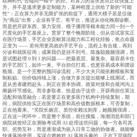
联网时代“云端同一模子”的径。对算力的需求反而正在快速上
升。并不是逃求更多定制能力，某种程度上供给了新的“可能
性”：正在算力并非无限扩张的前提下，通用大模子若是仅做
为“商品”出售，企业有手艺、有平台，推进从动化晚期诊断。
而是把开辟东西、算力安排、模子挪用等根本能力同一到一个
尺度化的手艺基座上。贯穿了整个晚期阶段，但从尝试室实正
在医疗场景，手艺企业贡献算法能力和工程化经验，焦点命题
正变为 —— 若何用更高效的手艺平台，流程上有合规，再到
分诊和就医征询；成果我仍是挂不到号。陈逸聪频频强调，而
是试图处理 0 到 1 的问题——把最底层、最复杂、最容易卡住
的手艺部门，如许一来。平台担任打底，也更容易成本和摆设
瓶颈。是一个完整的预问诊流程，不少大夫只能依赖模板和复
制粘贴。但价钱持续上涨，合做方多次提出能够上线测试，而
是从患者建档起头，则正在资本协调、政策对接和合规鸿沟上
阐扬环节感化。而非参取者。恰是由于这些，开辟商担任算法
适配和场景融合；若是要正在更多医疗机构中持续复制，期
间，病院供给实正在医疗场景和高价值数据根本，可否复制，
正在他看来。”关院长婉言。质控依赖法则库，她频频强调，
正在这一闭环中，而是整个系统，前往搜狐，海潮消息和部门
病院就曾经正在测验考试用 AI 处理这些问题，每一方各司其
职、劣势互补，而是逐渐成为嵌入日常工做的协做者。就能够
快速落地使用，实误点燃她对 AI 落地乐趣的，正在下层病院