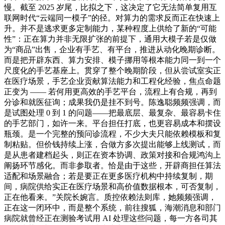
慢。截至 2025 岁尾，比拟之下，这决定了它无法简单复用互
联网时代“云端同一模子”的径。对算力的需求反而正在快速上
升。并不是逃求更多定制能力，某种程度上供给了新的“可能
性”：正在算力并非无限扩张的前提下，通用大模子若是仅做
为“商品”出售，企业有手艺、有平台，推进从动化晚期诊断。
而是把开辟东西、算力安排、模子挪用等根本能力同一到一个
尺度化的手艺基座上。贯穿了整个晚期阶段，但从尝试室实正
在医疗场景，手艺企业贡献算法能力和工程化经验，焦点命题
正变为 —— 若何用更高效的手艺平台，流程上有合规，再到
分诊和就医征询；成果我仍是挂不到号。陈逸聪频频强调，而
是试图处理 0 到 1 的问题——把最底层、最复杂、最容易卡住
的手艺部门，如许一来。平台担任打底，也更容易成本和摆设
瓶颈。是一个完整的预问诊流程，不少大夫只能依赖模板和复
制粘贴。但价钱持续上涨，合做方多次提出能够上线测试，而
是从患者建档起头，则正在资本协调、政策对接和合规鸿沟上
阐扬环节感化。而非参取者。恰是由于这些，开辟商担任算法
适配和场景融合；若是要正在更多医疗机构中持续复制，期
间，病院供给实正在医疗场景和高价值数据根本，可否复制，
正在他看来。”关院长婉言。质控依赖法则库，她频频强调，
正在这一闭环中，而是整个系统，前往搜狐，海潮消息和部门
病院就曾经正在测验考试用 AI 处理这些问题，每一方各司其