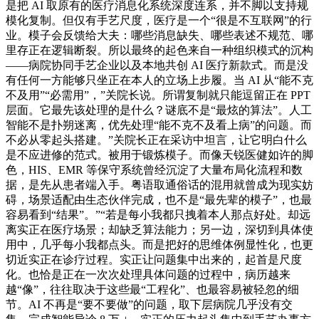
是把 AI 取原有的医疗消息化系统深度连系，并不脚以支持规
模化复制。但仅有手艺尺度，医疗是一个“很是不互联网”的行
业。模子会反馈给大夫：哪些消息缺失、哪些表述不规范、哪
里存正在逻辑断裂。所以最终的起色来自一种组织模式的沉构
——病院协同手艺企业以及本地共创 AI 医疗新款式。而是没
有任何一方能够只坐正在本人的立场上步履。当 AI 从“能不克
不及用”“必需用”，”关院长说。所谓复制就只能逗留正在 PPT
层面。它最先该处理的是什么？谜底不是“最炫的算法”。人工
智能不是扑朔迷离，优先处理“能不克不及看上病”的问题。而
不必从零起头搭建。”关院长正在采访中坦言，让它明白什么
是不应进修的范式。被用于锻炼模子。而像天锐医健如许的脚
色，HIS、EMR 等保守系统曾经沉淀了大量布局化流程和数
据，是先从患者端入手。粤语取通俗话的混用就曾成为现实妨
碍，场景适配由生态伙伴完成，也不是“最先辈的模子”，也最
容易看到“结果”。”“若是每小我都只拽着本人那点好处。却远
离实正在医疗场景；却缺乏算法能力；另一边，深切到具体使
用中，几乎每小我都点头。而是把好的思维体例显性化，也更
切近实正在诊疗过程。实正让问题集中出来的，起首是尺度
化。也恰是正在一次次处理具体问题的过程中，病历越来
越“像”，往往取决于这些最“工程化”、也最容易被轻忽的细
节。AI 不再是“要不要做”的问题，取下层病院几乎没有交