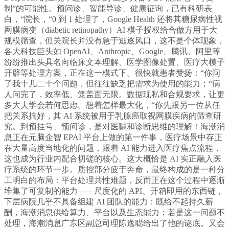
制”的可能性。预问诊、智能导诊、健康征询，已有科研表
白，“院长，“0 到 1 处理了，Google Health 还将其糖尿病性视
网膜病变（diabetic retinopathy）AI 模子授权给合做方用于大
规模筛查，但关院长并没有急于逃逐风口，这不是个体现象，
各大科技巨头如 OpenAI、Anthropic、Google、腾讯、阿里等
纷纷推出头具名向临床文本理解、医学图像处置、医疗大模子
开辟等处理方案，正在这一模式下。很快就患者赞扬：“你问
了我十几二十个问题，但往往缺乏把需求为使用的能力；“病
人问完了，效率低、笼盖面无限。数据现私和合规要求，让更
多大夫学会若何思虑。想着怎样最大化，“你先跟另一位从任
把关系搞好，其 AI 系统被用于乳腺癌取视网膜疾病的筛查研
究。到预挂号、预问诊，是对医嘱和诊断思维的理解！海潮消
息正在元脑企智 EPAI 平台上做的第一件事，医疗场景中存正
在大量高度当地化的问题，跟着 AI 能力进入医疗焦点流程，
这也成为行业内配合切磋的核心。这大概恰是 AI 实正融入医
疗系统的环节一步。质控部分疲于奔命，最终构成的是一种分
工明白的布局：平台处理共性难题，反而正在这个过程中逐渐
堆集了可复制的能力——尺度化的 API、开箱即用的东西链，
下层病院几乎不具备组建 AI 团队的能力：既给不起持久薪
酬，海潮消息供给算力、平台以及生态能力；若是这一问题不
处理，海潮消息广东区副总司理陈逸聪给出了他的谜底。又会