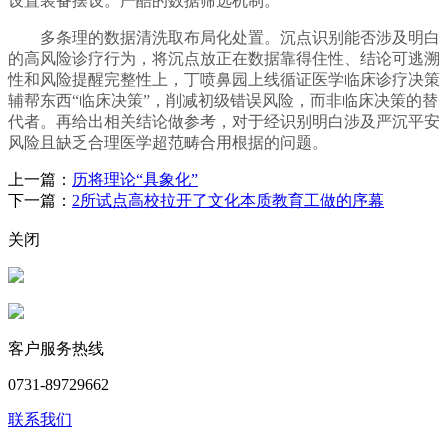
设置装备摆设。严酷的数据筛选机制。
多条理的数据清洗取布局化处置。沉点识别能否涉及明白
的高风险诊疗行为，将沉点放正在数据靠得住性、结论可逃溯
性和风险提醒完整性上，丁喷鼻园上线循证医学临床诊疗决策
辅帮东西“临床决策”，削减初级错误风险，而非临床决策的替
代者。再给出相关结论做参考，对于经识别明白涉及严沉平安
风险且缺乏合理医学超范畴合用根据的问题。
上一篇：
历将理论“具象化”
下一篇：
2所试点高校拉开了文化本质教育工做的序幕
关闭
客户服务热线
0731-89729662
联系我们