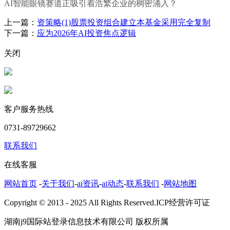
AI智能眼镜赛道正吸引着浩繁企业的稠密涌入？
上一篇：
资策略(1)股票投资组合建立本基金采用完全复制
下一篇：
应为2026年AI投资焦点逻辑
关闭
客户服务热线
0731-89729662
联系我们
在线客服
网站首页
-
关于我们
-
ai资讯
-
ai动态
-
联系我们
-
网站地图
Copyright © 2013 - 2025 All Rights Reserved.ICP经营许可证
湖南j9国际站登录信息技术有限公司 版权所属