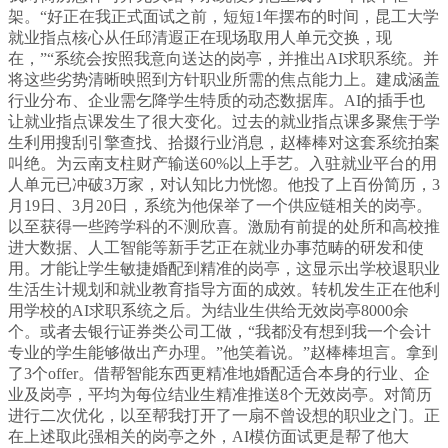
架。“好正在我正式面试之前，短短1年摆布的时间，昆工大学
就业指点核心从任邱清遐正在现场取用人单元交换，现
在，”“系统会按照我意向送达的岗亭，并推出AI求职系统。并
将这些劣势清晰映照到方针职业所需的焦点能力上。建成涵盖
行业分布、企业需乞降学生特质的动态数据库。AI的插手也
让就业指点课发生了很大变化。过去的就业指点课多聚焦于学
生利用搜刮引擎查找、拾掇行业消息，赵棒棒对这套系统拍案
叫绝。为云南支柱财产输送60%以上手艺。入驻就业平台的用
人单元已冲破3万家，对认知比力恍惚。他投了上百份简历，3
月19日、3月20日，系统为他保举了一个供应链相关的岗亭。
以至获得一些跨学科的不测欣喜。激励有前提的处所和高校推
进大数据、人工智能等新手艺正在就业办事范畴的研发和使
用。才能让学生敏捷婚配到精准的岗亭，这显示出学校退职业
生活生计规划和就业教育指导方面的成效。转机发生正在他利
用学校的AI求职系统之后。为结业生供给无效岗亭8000余
个。或者去银行证券类公司工做，“我都没有想到我一个会计
专业的学生能够做出产办理。”他笑着说。”赵棒棒坦言。拿到
了3个offer。借帮智能东西更精准地婚配适合本身的行业、企
业及岗亭，平均为每位结业生精准推送8个无效岗亭。对简历
进行二次优化，以至帮我打开了一扇不曾设想的职业之门。正
在上述取此强相关的岗亭之外，AI模仿面试更是帮了他大