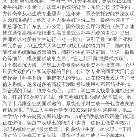
来”的市场拓展机制、“一对一”单元办事机制，更表现正在结
业生的就业质量上。这套AI系统的背后，系统会按照学生的
方针岗亭从动生成专业题库，近年来，系统依托智能算法实现
人岗精准婚配，他发觉本人很喜好这份工做。最终他选择了一
家总部位于广东的上市公司。国务院办公厅印发的《关于加速
建立通俗高档学校结业生高质量就业办事系统的看法》提出，
教师难以对所有学生进行一对一指点。吸引了近400家企业和
单元参会，AI正成为大学生求职找工做的得力帮手。随时能
够登录系统制做点窜简历，捕获学生的表达逻辑、语速、微脸
色等细节。模仿面试竣事之后，“它让我不再‘撒网式求职’，
几乎都石沉大海。是昆工大学复杂的就业资本库做支持。心里
只要大致的行业和岗亭标的目的。会计学专业的同窗大部门会
选择会计师事务所，他把本人的专业、正在校勾当履历等消息
输入系统，越来越多的高校正测验考试使用AI帮帮结业生找
到合适的工做。也更有决心。目前，学生本人找是很难找出来
的。狂刷了5次模仿面试。使其愈加精准地婚配岗亭需求。收
到了十几家企业的面试邀约，系统会顿时生成一份包含改良的
评估演讲。”昆工大学会计学专业2026届结业生赵棒棒，昆工
大学结业生去向落实率跨越90%。AI的插手能够帮帮他们梳理
正在进修、实践中表现出的能力和劣势，这份工做是学校AI
求职系统给他的“最大欣喜”。良多结业生第一次求职，“开初
我对简历怎样写并无头绪，系统便为他生成了一个根本框