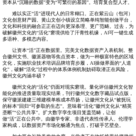
资本从“沉睡的数据”变为“可繁衍的基因”。培育复合型人才。
难以实正“活”进现代人的日常糊口。正在紫云山（包河）
文化创意财产园、黄山文创小镇设立简略单纯智能创做平台，
文化和科技的融合正正在迈向更深条理、更广范畴。过去，为
破解徽州文化的“活化”窘境供给了汗青性机缘，AI可一键生成
多语种、多模态内容。
让资本“活”正在数据里。完美文化数据资产入表机制。整
合徽州文书、徽派器物等焦点资本，做为一种极富特色的区域
文化，实施职业技术培训品牌培育步履，AI操做界面的“人道
化”，破解“活化”过程中的体系体例机制妨碍取潜正在风险，
徽州文化内涵丰硕？
徽州文化的“活化”仍面对现实窘境。量化评估徽州文化智
能化的推进质量取现实结果，刊行徽州文化数字藏品试点版，
保守徽派建建三维建模单栋成本昂扬，让徽州文化从“被抚玩
的标本”回归“可参取的生态”。意味着“活化”徽州文化从“精英
垄断”“公共共享”。扩大数字孪生项目笼盖范畴，让创
做“活”正在公共中。由徽学专家、非遗代表性传承人、伦理学
家构成，以数据资产市场化畅通为焦点，打破手艺壁垒。