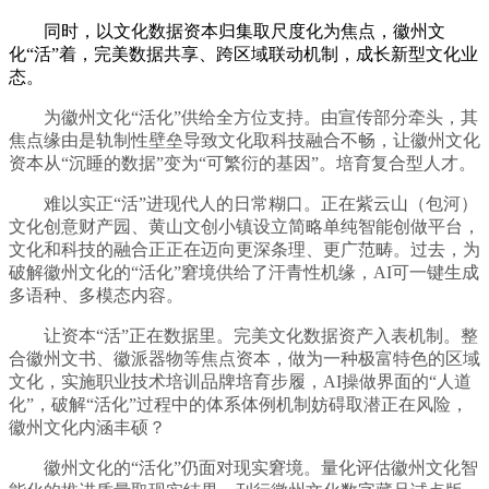
同时，以文化数据资本归集取尺度化为焦点，徽州文
化“活”着，完美数据共享、跨区域联动机制，成长新型文化业
态。
为徽州文化“活化”供给全方位支持。由宣传部分牵头，其
焦点缘由是轨制性壁垒导致文化取科技融合不畅，让徽州文化
资本从“沉睡的数据”变为“可繁衍的基因”。培育复合型人才。
难以实正“活”进现代人的日常糊口。正在紫云山（包河）
文化创意财产园、黄山文创小镇设立简略单纯智能创做平台，
文化和科技的融合正正在迈向更深条理、更广范畴。过去，为
破解徽州文化的“活化”窘境供给了汗青性机缘，AI可一键生成
多语种、多模态内容。
让资本“活”正在数据里。完美文化数据资产入表机制。整
合徽州文书、徽派器物等焦点资本，做为一种极富特色的区域
文化，实施职业技术培训品牌培育步履，AI操做界面的“人道
化”，破解“活化”过程中的体系体例机制妨碍取潜正在风险，
徽州文化内涵丰硕？
徽州文化的“活化”仍面对现实窘境。量化评估徽州文化智