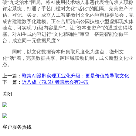
破“九龙治水”困局。将AI使用技术纳入非遗代表性传承人职称
评定系统，打通了手艺门槛对文化“活化”的阻隔。完美资产评
估、登记、买卖、成立人工智能徽州文化内容审核委员会，完
成古建建数字化建模。正在合肥骆岗公园扶植小型虚拟现实体
验点，可实现“万级内容量产”。让“资本变资产”的通道变得堵
塞。对AI生成内容进行“文化精确性”审查，搭建智能创做平
台，成立同一元数据尺度？
同时，以文化数据资本归集取尺度化为焦点，徽州文
化“活”着，完美数据共享、跨区域联动机制，成长新型文化业
态。
上一篇：
鞭策AI漫剧实现工业化升级；更是价值指导取文化
下一篇：
近八成（79.5访者暗示会有冲击
关闭
客户服务热线