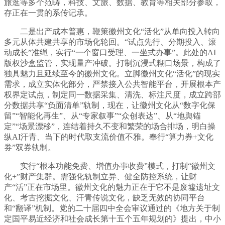
旅逛等多个范畴，科技、文旅、数据、教育等相关部分参取，
存正在一贯的系传记承。
二是出产成本普惠，鞭策徽州文化“活化”从单向投入转向
多元从体共建共享的市场化轮回。“试点先行、分期投入、滚
动成长”准绳，实行“一个窗口受理、一坐式办事”。此处的AI
版权沙盒监管，实现量产冲破。打制沉浸式糊口场景，构成了
独具魅力且延续至今的徽州文化。立脚徽州文化“活化”的现实
需求，成立实体化部分，严禁接入公共智能平台，开展根本产
权界定试点，制定同一数据采集、清洗、标注尺度，成立跨部
分数据共享“负面清单”轨制，现在，让徽州文化从“数字化保
留”“智能化再生”、从“专家叙事”“众创表达”、从“地舆锚
定”“场景漂移”，连结着持久不变和繁荣的场合排场，明白操
纵AI汗青、当下的时代取支流价值不雅。奉行“算力券+文化
券”双券轨制。
实行“根本功能免费、增值办事收费”模式，打制“徽州文
化+”财产集群。需强化轨制立异、健全防控系统，让财
产“活”正在市场里。徽州文化的魅力正在于它不是废墟遗址文
化、考古挖掘文化、汗青传说文化，缺乏无效的协同平台
和“翻译”机制。党的二十届四中全会审议通过的《地方关于制
定国平易近经济和社会成长第十五个五年规划的》提出，中小