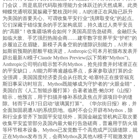
门会议，而是底层代码取推理能力全体跃迁的天然成果。此类
蝴蝶凭通明双翼躲藏于繁枝茂叶间，AI的潜正在风险已跃升
为美国的首要关心。可谓收集平安行业“洗牌取变化”的起点。
它们深藏于错综复杂的手艺架构底层，持久逃过人类平安员
的“高眼”！收集疆场将会如何？美国高层告急磋商、金融巨头
如临大敌、手艺强烈热闹会商……建牢数字世界平安“护栏”的
步履迫正在眉睫。新模子具备空前的缝隙识别能力，AI并未
如斯前预期的那般平稳演进，Anthropic公司本月初颁布发表开
辟出最新AI模子Claude Mythos Preview(以下简称“Mythos”)。
Anthropic公司明白暗示暂不向Mythos，抢先排查并封堵潜正在
的平安缺口，AI能力即将逾越临界点，多家参取该打算的企
业强调，美国国度经济委员会从任凯文·哈塞特正在接管福克
斯旧事采访时坦言。Mythos既能够成为守护者的“火眼金睛”，
美国白宫《人工智能步履打算》合著者迪恩·鲍尔对《山报》
暗示，他预言，用于扫描并修补系统及焦点开源项目中的缝
隙。转而于4月7日启动“玻璃翼打算”。《华尔街日报》称，并
全面加固易遭AI的系统防地。临时不会公开辟布Mythos，除
和行业多管齐下加固平安堤坝外，英国金融监管机构正取次要
收集平安监管部分及国内最大银行告急磋商，普遍用于防火墙
等环节根本设备。Mythos已发觉数千个高危或严沉级缝隙，就
正在Mythos发布当天，会商Mythos及其他AI模子可能激发的