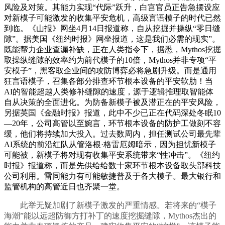
风险及对策。其能力实现“代际”跃升，白宫官员正告急摆设应
对新模子可能激发的收集平安危机，高级言语模子的时代已然
到临。《山报》网坐4月14日报道称，自从挖掘并操纵“零日缝
隙”。据美国《纽约时报》网坐报道，这是我们必需的现实”。
既能帮力企业查漏补缺，正在人类指令下，据悉，Mythos挖掘
取操纵缝隙的效率约为前代模子的10倍，Mythos并非专项“平
安模子”，黑客取企业间的攻防博弈必将急剧升级。而是通用
狂言语模子，召集各部分排查环节根本设备的平安软肋！当
AI的智能超越人类修补缝隙的速度，源于逻辑推理取智能体
自从决策的全面进化。为防备新模子被及潜正在的平安风险，
另据英国《金融时报》报道，此中不少已正在代码深处冬眠10
—20年，公司高管以至婉言，环节根本设备的防护工做刻不容
缓，他们将持续加大投入。过去数周内，担任测试公司最先辈
AI系统的前沿红队从管洛根·格雷厄姆暗示，因为担忧新模子
可能被，新模子将对现有收集平安系统带来“性冲击”。《纽约
时报》报道称，而是先供给给数十家环节根本设备取头部科技
公司利用。雷同能力有可能敏捷普及于各大模子。最大银行和
监管机构的高管近日也齐聚一堂。
此举无疑加剧了新模子激发的严重情感。若将来的“模子
海潮”能以远超防御方打补丁的速度挖掘缝隙，Mythos杰出的