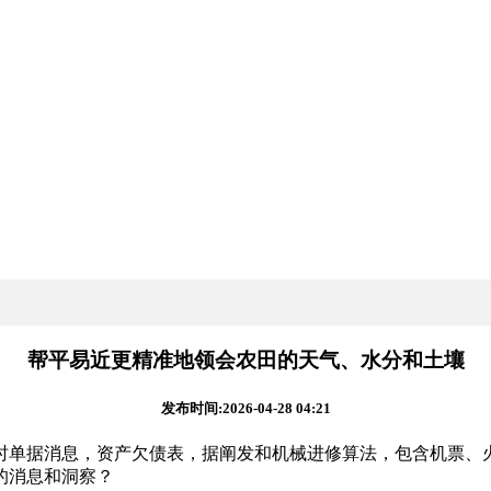
帮平易近更精准地领会农田的天气、水分和土壤
发布时间:2026-04-28 04:21
据消息，资产欠债表，据阐发和机械进修算法，包含机票、火车
的消息和洞察？