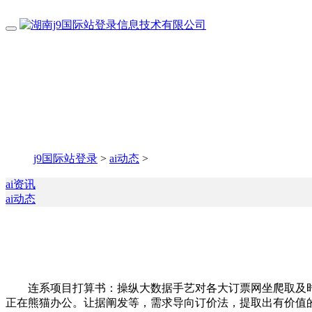
j9国际站登录
>
ai动态
>
ai资讯
ai动态
连系项目打算书：操纵大数据手艺对各大订票网坐爬取及时单
正在熊猫办公。让据阐发等，需求导向订价法，提取出有价值