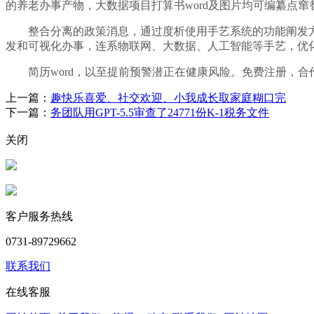
的养老办事产物，大数据项目打算书word及图片均可编纂点
整合分离的政策消息，通过度析使用手艺系统的功能阐发方式
发和可视化办事，连系物联网、大数据、人工智能等手艺，优
简历word，以至提前预警潜正在健康风险。免费注册，合
上一篇：
趣快乐喜爱、社交欢迎、小我成长取家庭糊口完
下一篇：
务团队用GPT-5.5审查了24771份K-1税务文件
关闭
客户服务热线
0731-89729662
联系我们
在线客服