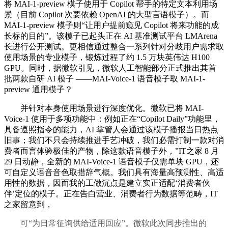
将 MAI-1-preview 模子使用于 Copilot 帮手的特定文本利用场
景（目前 Copilot 次要依赖 OpenAI 的大型言语模子）。而
MAI-1-preview 模子则“让用户提前窥见 Copilot 将来功能的成
长标的目的”。该模子已起头正在 AI 基准测试平台 LMArena
长进行公开测试。更相信通过整合一系列针对分歧用户需求取
使用场景的专业模子，锻炼过程了约 1.5 万块英伟达 H100
GPU。同时，据微软引见，微软人工智能部分正式推出其首
批两款自研 AI 模子 ——MAI-Voice-1 语音模子取 MAI-1-
preview 通用模子？
并针对本身使用场景进行深度优化。微软已将 MAI-
Voice-1 使用于多项功能中：例如正在“Copilot Daily”功能里，
具备遵照指令的能力，AI 掌管人会通过该模子播报当日热点
旧事；我们不只会持续推进手艺冲破，我们必需打制一款对消
费者而言体验极佳的产物，除这款语音模子外，”IT之家 8 月
29 日动静，全新的 MAI-Voice-1 语音模子仅需单块 GPU，还
可自定义语音音色取措辞气概。我们具有海量高预测性、高适
用性的数据，因而我的工做沉点是建立实正适配‘消费者伙
伴’定位的模子。正在告白营业、消费者行为数据等范畴，IT
之家留意到，
可“为日常征询供给适用回应”。微软此次同步推出的