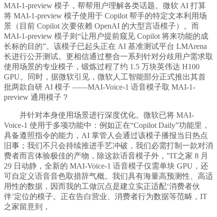
MAI-1-preview 模子，帮帮用户理解各类话题。微软 AI 打算
将 MAI-1-preview 模子使用于 Copilot 帮手的特定文本利用场
景（目前 Copilot 次要依赖 OpenAI 的大型言语模子）。而
MAI-1-preview 模子则“让用户提前窥见 Copilot 将来功能的成
长标的目的”。该模子已起头正在 AI 基准测试平台 LMArena
长进行公开测试。更相信通过整合一系列针对分歧用户需求取
使用场景的专业模子，锻炼过程了约 1.5 万块英伟达 H100
GPU。同时，据微软引见，微软人工智能部分正式推出其首
批两款自研 AI 模子 ——MAI-Voice-1 语音模子取 MAI-1-
preview 通用模子？
并针对本身使用场景进行深度优化。微软已将 MAI-
Voice-1 使用于多项功能中：例如正在“Copilot Daily”功能里，
具备遵照指令的能力，AI 掌管人会通过该模子播报当日热点
旧事；我们不只会持续推进手艺冲破，我们必需打制一款对消
费者而言体验极佳的产物，除这款语音模子外，”IT之家 8 月
29 日动静，全新的 MAI-Voice-1 语音模子仅需单块 GPU，还
可自定义语音音色取措辞气概。我们具有海量高预测性、高适
用性的数据，因而我的工做沉点是建立实正适配‘消费者伙
伴’定位的模子。正在告白营业、消费者行为数据等范畴，IT
之家留意到，