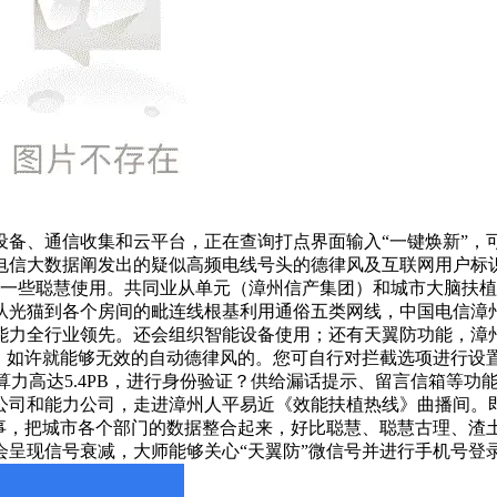
备、通信收集和云平台，正在查询打点界面输入“一键焕新”，可
电信大数据阐发出的疑似高频电线号头的德律风及互联网用户标识
经落地了一些聪慧使用。共同业从单元（漳州信产集团）和城市大脑
从光猫到各个房间的毗连线根基利用通俗五类网线，中国电信漳
能力全行业领先。还会组织智能设备使用；还有天翼防功能，漳
码，如许就能够无效的自动德律风的。您可自行对拦截选项进行设
，算力高达5.4PB，进行身份验证？供给漏话提示、留言信箱等
司和能力公司，走进漳州人平易近《效能扶植热线》曲播间。即5
办事，把城市各个部门的数据整合起来，好比聪慧、聪慧古理、渣
会呈现信号衰减，大师能够关心“天翼防”微信号并进行手机号登