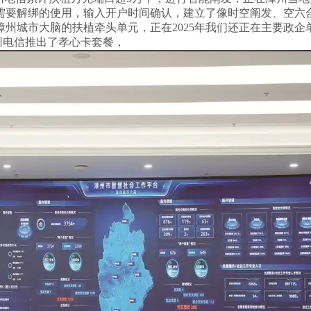
需要解绑的使用，输入开户时间确认，建立了像时空阐发、空六
州城市大脑的扶植牵头单元，正在2025年我们还正在主要政企
州电信推出了孝心卡套餐，