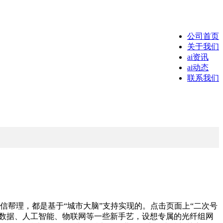
公司首页
关于我们
ai资讯
ai动态
联系我们
帮理，都是基于“城市大脑”支持实现的。点击页面上“二次号
大数据、人工智能、物联网等一些新手艺，设想专属的光纤组网