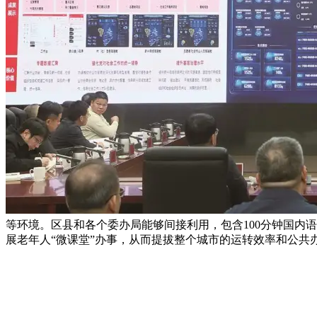
等环境。区县和各个委办局能够间接利用，包含100分钟国内
展老年人“微课堂”办事，从而提拔整个城市的运转效率和公共