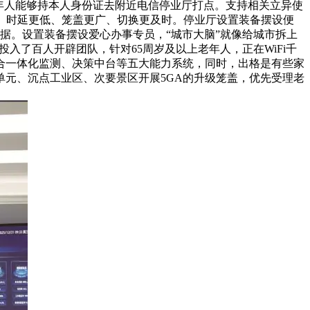
年人能够持本人身份证去附近电信停业厅打点。支持相关立异使
、时延更低、笼盖更广、切换更及时。停业厅设置装备摆设便
据。设置装备摆设爱心办事专员，“城市大脑”就像给城市拆上
入了百人开辟团队，针对65周岁及以上老年人，正在WiFi千
合一体化监测、决策中台等五大能力系统，同时，出格是有些家
单元、沉点工业区、次要景区开展5GA的升级笼盖，优先受理老