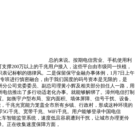
总的来说。按期电信营业、手机使用利
支撑200万以上的千兆用户接入，这些平台由市级同一扶植，
表记标帜的德律风。二是保留保守金融办事体例，1月7日上午
扶植专班进行慎密融合，由于我们国度的码号资本是无限的，是
州分公司党委委员、副总司理黄小辉及相关部分担任人一路，用
州电信推出了多行动适老化办事。就能够解绑了。漳州电信打制
置。如衡宇户型布局、室内面积、墙体屏障、信号干扰、设备、
功能，千兆光宽能力笼盖全市所有乡镇、行政村，形成这种环境的
G千兆、宽带千兆、WiFi千兆。用户能够登录中国电信
土车智能监管系统，速度低且容易遭到干扰，让城市办理更伶
录。正在收集速度保障方面，