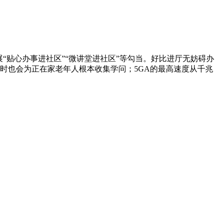
“贴心办事进社区”“微讲堂进社区”等勾当。好比进厅无妨碍办
门时也会为正在家老年人根本收集学问；5GA的最高速度从千兆