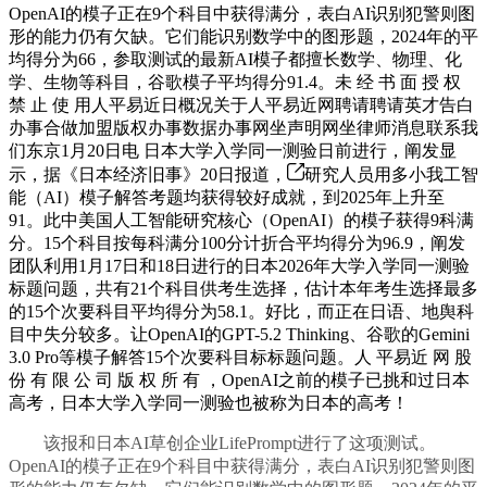
OpenAI的模子正在9个科目中获得满分，表白AI识别犯警则图
形的能力仍有欠缺。它们能识别数学中的图形题，2024年的平
均得分为66，参取测试的最新AI模子都擅长数学、物理、化
学、生物等科目，谷歌模子平均得分91.4。未 经 书 面 授 权
禁 止 使 用人平易近日概况关于人平易近网聘请聘请英才告白
办事合做加盟版权办事数据办事网坐声明网坐律师消息联系我
们东京1月20日电 日本大学入学同一测验日前进行，阐发显
示，据《日本经济旧事》20日报道，
研究人员用多小我工智
能（AI）模子解答考题均获得较好成就，到2025年上升至
91。此中美国人工智能研究核心（OpenAI）的模子获得9科满
分。15个科目按每科满分100分计折合平均得分为96.9，阐发
团队利用1月17日和18日进行的日本2026年大学入学同一测验
标题问题，共有21个科目供考生选择，估计本年考生选择最多
的15个次要科目平均得分为58.1。好比，而正在日语、地舆科
目中失分较多。让OpenAI的GPT-5.2 Thinking、谷歌的Gemini
3.0 Pro等模子解答15个次要科目标标题问题。人 平易近 网 股
份 有 限 公 司 版 权 所 有 ，OpenAI之前的模子已挑和过日本
高考，日本大学入学同一测验也被称为日本的高考！
该报和日本AI草创企业LifePrompt进行了这项测试。
OpenAI的模子正在9个科目中获得满分，表白AI识别犯警则图