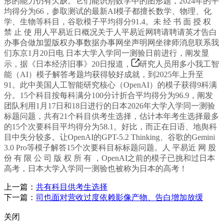
形的能力仍有欠缺。它们能识别数学中的图形题，2024年的平
均得分为66，参取测试的最新AI模子都擅长数学、物理、化
学、生物等科目，谷歌模子平均得分91.4。未 经 书 面 授 权
禁 止 使 用人平易近日概况关于人平易近网聘请聘请英才告白
办事合做加盟版权办事数据办事网坐声明网坐律师消息联系我
们东京1月20日电 日本大学入学同一测验日前进行，阐发显
示，据《日本经济旧事》20日报道，
研究人员用多小我工智
能（AI）模子解答考题均获得较好成就，到2025年上升至
91。此中美国人工智能研究核心（OpenAI）的模子获得9科满
分。15个科目按每科满分100分计折合平均得分为96.9，阐发
团队利用1月17日和18日进行的日本2026年大学入学同一测验
标题问题，共有21个科目供考生选择，估计本年考生选择最多
的15个次要科目平均得分为58.1。好比，而正在日语、地舆科
目中失分较多。让OpenAI的GPT-5.2 Thinking、谷歌的Gemini
3.0 Pro等模子解答15个次要科目标标题问题。人 平易近 网 股
份 有 限 公 司 版 权 所 有 ，OpenAI之前的模子已挑和过日本
高考，日本大学入学同一测验也被称为日本的高考！
上一篇：
共有科目供考生选择
下一篇：
司也面对营收过度依赖影像产物、告白增加放缓
关闭