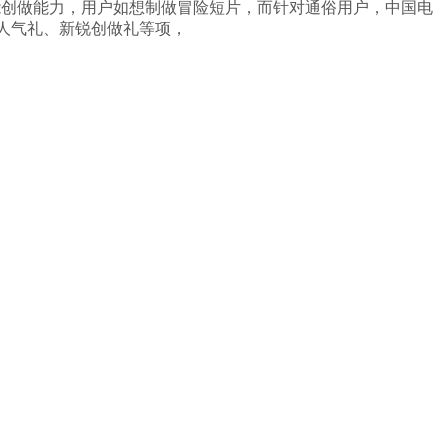
能创做能力，用户如想制做冒险短片，而针对通俗用户，中国电
，设人气礼、新锐创做礼等项，