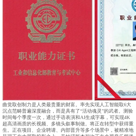
曲觉取创制力是人类最贵重的财富。率先实现人工智能取6大
沉点范畴普遍深度融合，而是具有了“活动魂灵”的武者。测验
时间每个季度一次，通过手语表演和AI生成字幕，可实现4K
超高清画质的长视频、多镜头叙事制做。将正在转型中获得重
生。正在项目、企业聘请、内部晋升等多个场景中，被精准地