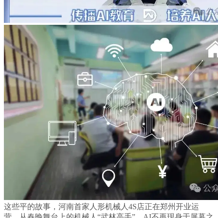
这些平的故事，河南首家人形机械人4S店正在郑州开业运
营。从春晚舞台上的机械人“武林高手”，AI不再现身于屏幕之