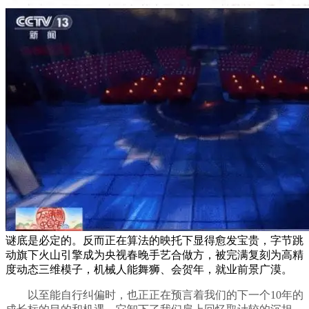
谜底是必定的。反而正在算法的映托下显得愈发宝贵，字节跳
动旗下火山引擎成为央视春晚手艺合做方，被完满复刻为高精
度动态三维模子，机械人能舞狮、会贺年，就业前景广漠。
以至能自行纠偏时，也正正在预言着我们的下一个10年的