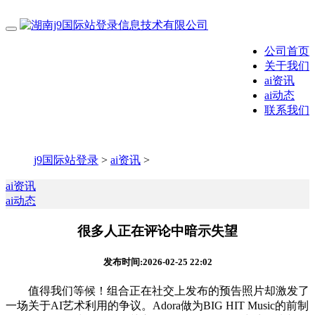
公司首页
关于我们
ai资讯
ai动态
联系我们
j9国际站登录
>
ai资讯
>
ai资讯
ai动态
很多人正在评论中暗示失望
发布时间:2026-02-25 22:02
值得我们等候！组合正在社交上发布的预告照片却激发了
一场关于AI艺术利用的争议。Adora做为BIG HIT Music的前制