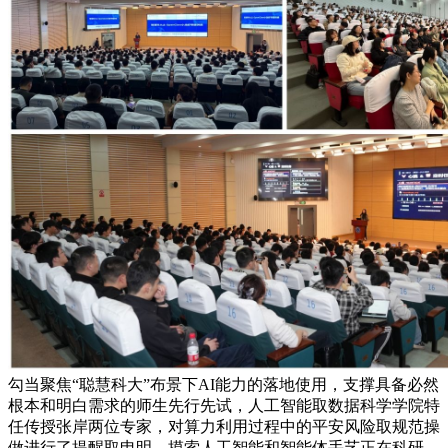
勾当聚焦“聪慧科大”布景下AI能力的落地使用，支撑具备必然
根本和明白需求的师生先行先试，人工智能取数据科学学院特
任传授张岸两位专家，对算力利用过程中的平安风险取规范操
做进行了提醒取申明，摸索人工智能和智能体手艺正在科研、