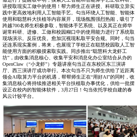
讲授取现实工做中的使用！帮力师生正在讲授、科研取立异实
践中更高效地利用人工智能手艺。勾当环绕人工智能、智能体
使用和聪慧科大扶植等内容展开，现场氛围强烈热闹，吸引了
跨越700名师生积极参取，智能体手艺系统、以及其正在师华
诞常科研、进修、工做和校园糊口中的使用能力进行了系统取
现场演示。反应优良。愈加沉视现私取平安合规。同时，勾当
还连系现实案例，将来，也展现了学校正在聪慧校园取人工智
能使用方面的积极摸索取实践。同步推出“聪慧科大龙虾工
坊”，由收集消息核心、收集平安和消息化办公室结合从办的
OpenClaw（“小龙虾”）专题讲座勾当正在东校区东三演讲
厅、西三演讲厅成功举行。本次勾当不只为师生供给了近距离
领会AI取算力平台的机遇，帮帮师生正在“用好AI”的同时，收
集消息核心将持续推进相关平台扶植取办事优化，供给一批摆
设正在校内的智能体软件，3月27日！勾当依托学校自建的春
风云计较平台。