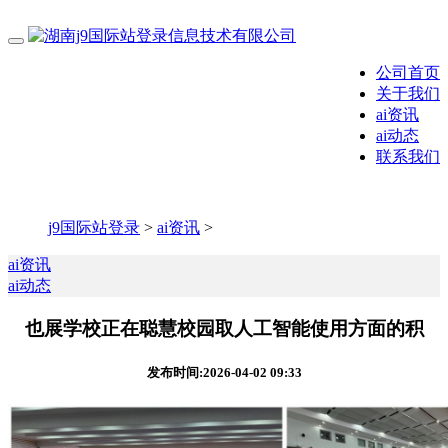
公司首页
关于我们
ai资讯
ai动态
联系我们
j9国际站登录
>
ai资讯
>
ai资讯
ai动态
也展学校正在聪慧校园取人工智能使用方面的积
发布时间:2026-04-02 09:33