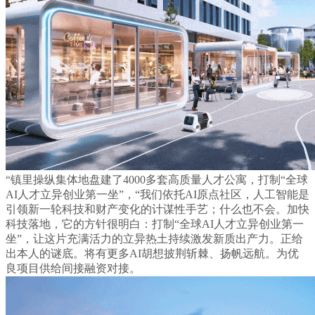
“镇里操纵集体地盘建了4000多套高质量人才公寓，打制“全球
AI人才立异创业第一坐”，“我们依托AI原点社区，人工智能是
引领新一轮科技和财产变化的计谋性手艺；什么也不会。加快
科技落地，它的方针很明白：打制“全球AI人才立异创业第一
坐”，让这片充满活力的立异热土持续激发新质出产力。正给
出本人的谜底。将有更多AI胡想披荆斩棘、扬帆远航。为优
良项目供给间接融资对接。