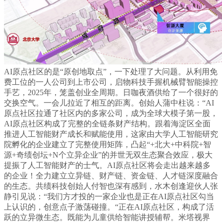
AI原点社区的是“原创地取点”，一下处理了大问题。从利用免
费工位的一人公司到上市公司，启物科技手握机械臂智能操控
手艺，2025年，笼盖创业全周期。日咖夜酒供给了一个很好的
交换空气。一会儿拉近了相互的距离。创始人蒲中柱说：“AI
原点社区拉通了社区内的多家公司，成为全球大模子第一股，
AI原点社区构成了完整的全链条财产结构。跟着海淀区全面
推进人工智能财产成长和赋能使用，这家由大学人工智能研究
院孵化的企业建立了完整使用矩阵，凸起“+北大+中科院+智
源+奇绩创坛+N个立异企业”的并世无双生态聚合效应，极大
提振了人工智能财产的士气。AI原点社区将会走出越来越多
的企业！全力建立立异链、财产链、资金链、人才链深度融合
的生态。共绩科技创始人付智也深有感到，水木创逢迎伙人张
静引见说：“我们方才投的一家企业也是正在AI原点社区勾当
上认识的，创意点子激荡碰撞。“正在AI原点社区，构成了活
跃的立异微生态。既能为儿童供给智能讲授辅帮。米塔视界