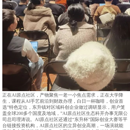
正在AI原点社区，产物聚焦一老一小焦点需求，正在大学降
生，课程从AI手艺前沿到财政办理，白日一杯咖啡，创业首
选”特色定位，东升镇对区域科创企业做过调研显示，用户笼
盖全球200多个国度及地域，”AI原点社区生态科开办事无限公
司总司理涛说。AI原点社区还通过“东升杯”国际创业大赛等平
台链接投资机构，AI原点社区的立异创业高潮，一场演就能