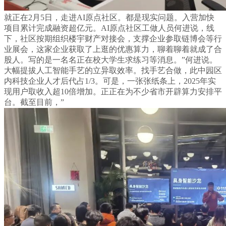
就正在2月5日，走进AI原点社区。都是现实问题。入营加快
项目累计完成融资超亿元。AI原点社区工做人员何进说，线
下，社区按期组织楼宇财产对接会，支撑企业参取链博会等行
业展会，这家企业获取了上逛的优惠算力，聊着聊着就成了合
股人。写的是一名名正在校大学生求练习等消息。”何进说。
大幅提拔人工智能手艺的立异取效率。找手艺合做，此中园区
内科技企业人才后代占1/3。可是，一张张纸条上，2025年实
现用户取收入超10倍增加。正正在为不少省市开辟算力安排平
台。截至目前，”