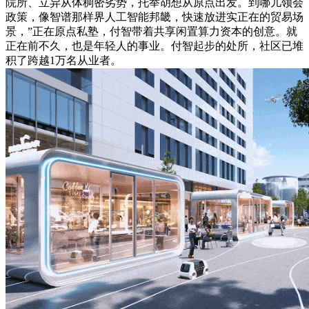
院所、立异从体稠密劣势，托举胡想从原点出发。到哪儿领会
政策，像智谱那样界人工智能邦畿，快速放进实正在的贸易场
景，”正在原点私塾，付智带着共享闲置算力资本的创意。就
正在前不久，也是年轻人的事业。付智起步的处所，社区已堆
积了跨越1万名从业者。