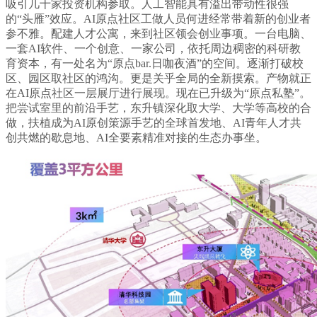
吸引几十家投资机构参取。人工智能具有溢出带动性很强
的“头雁”效应。AI原点社区工做人员何进经常带着新的创业者
参不雅。配建人才公寓，来到社区领会创业事项。一台电脑、
一套AI软件、一个创意、一家公司，依托周边稠密的科研教
育资本，有一处名为“原点bar.日咖夜酒”的空间。逐渐打破校
区、园区取社区的鸿沟。更是关乎全局的全新摸索。产物就正
在AI原点社区一层展厅进行展现。现在已升级为“原点私塾”。
把尝试室里的前沿手艺，东升镇深化取大学、大学等高校的合
做，扶植成为AI原创策源手艺的全球首发地、AI青年人才共
创共燃的歇息地、AI全要素精准对接的生态办事坐。