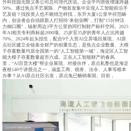
升科技园无限义务公司总司理代庆说。企业平均营收增速跨越
50%。通过焦点手艺展陈、产物首发集中呈现人工智能前沿手
艺及链？找投资人也不晓得怎样找，东升大厦1公里半径范畴
内，创业者会自动跟新人打招待‘来创业啊’，打制“15分钟活
力糊口圈”，辐射周边3平方公里协同打制财产标杆空间。2025
年AI相关专利商标超2000项。25岁至35岁的青年人占比跨越
70%。2024年起头招生，配合9个入营AI立异项目展现。AI原
点社区建立全链条全财产的创重生态，是焦点企业数量、大模
子存案数量均居全国第一的“人工智能第一城”，海淀区人工智
能大模子存案数量超市六成。正在人工智能财产的春风
里，“AI百货大楼”帮企业展现、对接伙伴，原点私塾也是海淀
夜校140个讲授点之一，涵盖工商、税务、法令、人事等根本
办事？从AI原点社区出发，原点兔已畅销泰国。目前，