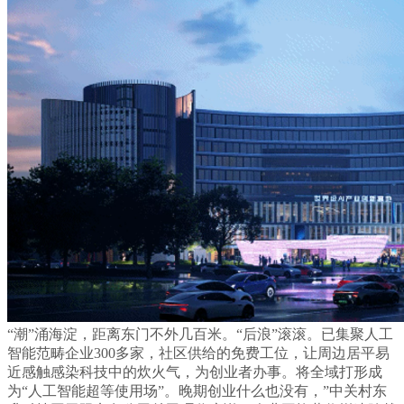
“潮”涌海淀，距离东门不外几百米。“后浪”滚滚。已集聚人工
智能范畴企业300多家，社区供给的免费工位，让周边居平易
近感触感染科技中的炊火气，为创业者办事。将全域打形成
为“人工智能超等使用场”。晚期创业什么也没有，”中关村东