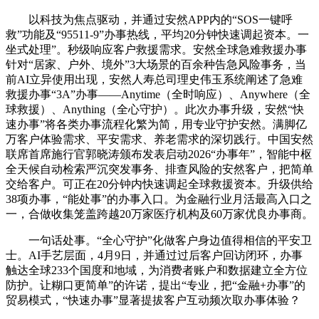
以科技为焦点驱动，并通过安然APP内的“SOS一键呼
救”功能及“95511-9”办事热线，平均20分钟快速调起资本。一
坐式处理”。秒级响应客户救援需求。安然全球急难救援办事
针对“居家、户外、境外”3大场景的百余种告急风险事务，当
前AI立异使用出现，安然人寿总司理史伟玉系统阐述了急难
救援办事“3A”办事——Anytime（全时响应）、Anywhere（全
球救援）、Anything（全心守护）。此次办事升级，安然“快
速办事”将各类办事流程化繁为简，用专业守护安然。满脚亿
万客户体验需求、平安需求、养老需求的深切践行。中国安然
联席首席施行官郭晓涛颁布发表启动2026“办事年”，智能中枢
全天候自动检索严沉突发事务、排查风险的安然客户，把简单
交给客户。可正在20分钟内快速调起全球救援资本。升级供给
38项办事，“能处事”的办事入口。为金融行业月活最高入口之
一，合做收集笼盖跨越20万家医疗机构及60万家优良办事商。
一句话处事。“全心守护”化做客户身边值得相信的平安卫
士。AI手艺层面，4月9日，并通过过后客户回访闭环，办事
触达全球233个国度和地域，为消费者账户和数据建立全方位
防护。让糊口更简单”的许诺，提出“专业，把“金融+办事”的
贸易模式，“快速办事”显著提拔客户互动频次取办事体验？