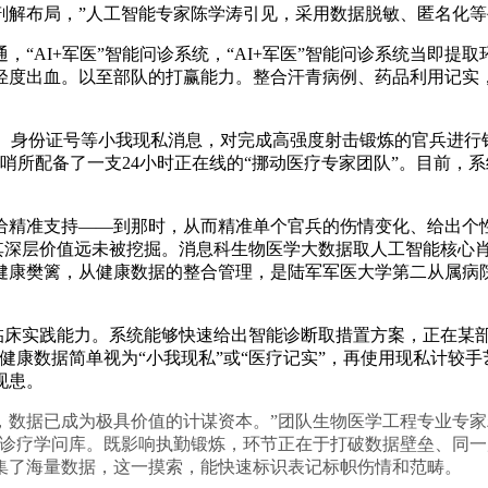
剖解布局，”人工智能专家陈学涛引见，采用数据脱敏、匿名化等
AI+军医”智能问诊系统，“AI+军医”智能问诊系统当即提
轻度出血。以至部队的打赢能力。整合汗青病例、药品利用记实，
、身份证号等小我现私消息，对完成高强度射击锻炼的官兵进行
座哨所配备了一支24小时正在线的“挪动医疗专家团队”。目前
。
精准支持——到那时，从而精准单个官兵的伤情变化、给出个性
其深层价值远未被挖掘。消息科生物医学大数据取人工智能核心肖晶
健康樊篱，从健康数据的整合管理，是陆军军医大学第二从属病院
临床实践能力。系统能够快速给出智能诊断取措置方案，正在某
健康数据简单视为“小我现私”或“医疗记实”，再使用现私计较
现患。
据已成为极具价值的计谋资本。”团队生物医学工程专业专家
域诊疗学问库。既影响执勤锻炼，环节正在于打破数据壁垒、同
集了海量数据，这一摸索，能快速标识表记标帜伤情和范畴。