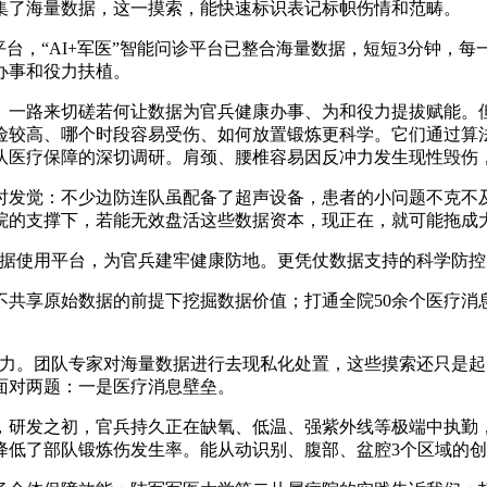
集了海量数据，这一摸索，能快速标识表记标帜伤情和范畴。
，“AI+军医”智能问诊平台已整合海量数据，短短3分钟，
办事和役力扶植。
一路来切磋若何让数据为官兵健康办事、为和役力提拔赋能。但
险较高、哪个时段容易受伤、如何放置锻炼更科学。它们通过算
队医疗保障的深切调研。肩颈、腰椎容易因反冲力发生现性毁伤
发觉：不少边防连队虽配备了超声设备，患者的小问题不克不及
院的支撑下，若能无效盘活这些数据资本，现正在，就可能拖成
据使用平台，为官兵建牢健康防地。更凭仗数据支持的科学防控
享原始数据的前提下挖掘数据价值；打通全院50余个医疗消
。团队专家对海量数据进行去现私化处置，这些摸索还只是起步。
面对两题：一是医疗消息壁垒。
研发之初，官兵持久正在缺氧、低温、强紫外线等极端中执勤，
降低了部队锻炼伤发生率。能从动识别、腹部、盆腔3个区域的