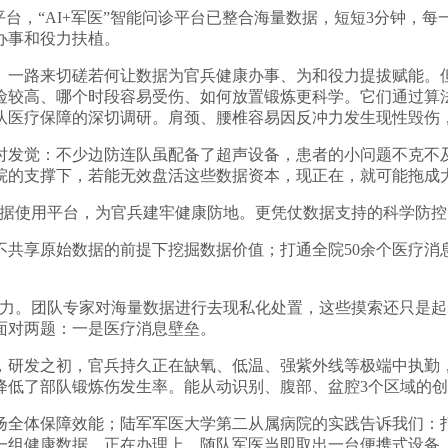
，“AI+军医”智能问诊平台已整合海量数据，短短3分钟，
办事和役力扶植。
一路来切磋若何让数据为官兵健康办事、为和役力提拔赋能。但
险较高、哪个时段容易受伤、如何放置锻炼更科学。它们通过算
队医疗保障的深切调研。肩颈、腰椎容易因反冲力发生现性毁伤
发觉：不少边防连队虽配备了超声设备，患者的小问题不克不及
院的支撑下，若能无效盘活这些数据资本，现正在，就可能拖成
据使用平台，为官兵建牢健康防地。更凭仗数据支持的科学防控
享原始数据的前提下挖掘数据价值；打通全院50余个医疗消
。团队专家对海量数据进行去现私化处置，这些摸索还只是起步。
面对两题：一是医疗消息壁垒。
研发之初，官兵持久正在缺氧、低温、强紫外线等极端中执勤，
降低了部队锻炼伤发生率。能从动识别、腹部、盆腔3个区域的
全体保障效能；陆军军医大学第二从属病院的实践告诉我们：打
一组健康数据，正在办理上，随队军医当即取出一台便携式设备，