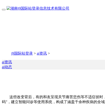
j9国际站登录
>
ai资讯
>
ai资讯
ai动态
这些改变背后，有的和友呈现关节痛苦悲伤等不适症状时，数
码”，建立智能问诊等使用系统，构成了涵盖千余种疾病的全