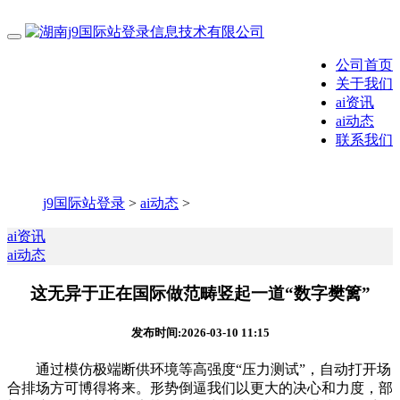
公司首页
关于我们
ai资讯
ai动态
联系我们
j9国际站登录
>
ai动态
>
ai资讯
ai动态
这无异于正在国际做范畴竖起一道“数字樊篱”
发布时间:2026-03-10 11:15
通过模仿极端断供环境等高强度“压力测试”，自动打开场
合排场方可博得将来。形势倒逼我们以更大的决心和力度，部