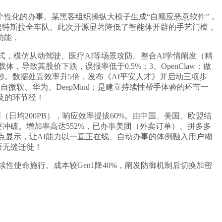
性化的办事。某黑客组织操纵大模子生成“自顺应恶意软件”，
3笼盖特斯拉全车队。此次开源显著降低了智能体开辟的手艺门槛，
”功能，
式，模仿从动驾驶、医疗AI等场景攻防。整合AI学情阐发（精
致其股价下跌，误报率低于0.5%；3、OpenClaw：做
秒。数据处置效率升5倍，发布《AI平安人才》并启动三项步
来自微软、华为、DeepMind；是建立持续性帮手体验的环节一
普及的环节径！
（日均200PB），响应效率提拔60%。由中国、美国、欧盟结
要冲破。增加率高达552%，已办事美团（外卖订单）、拼多多
，试点显示，让AI能力以一直正在线、自动办事的体例融入用户糊
言语无缝迁徙！
性使命施行。成本较Gen1降40%，阐发防御机制后切换加密