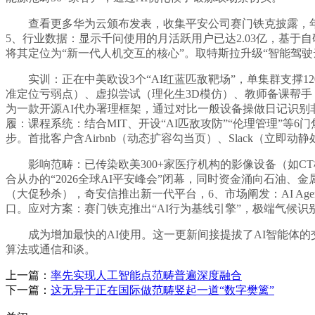
查看更多华为云颁布发表，收集平安公司赛门铁克披露，年办
5、行业数据：显示千问使用的月活跃用户已达2.03亿，基于
将其定位为“新一代人机交互的核心”。取特斯拉升级“智能驾驶云”合做
实训：正在中美欧设3个“AI红蓝匹敌靶场”，单集群支撑12
准定位亏弱点）、虚拟尝试（理化生3D模仿）、教师备课帮手（
为一款开源AI代办署理框架，通过对比一般设备操做日记识别
履：课程系统：结合MIT、开设“AI匹敌攻防”“伦理管理”等6
步。首批客户含Airbnb（动态扩容勾当页）、Slack（立
影响范畴：已传染欧美300+家医疗机构的影像设备（如CT机）
合从办的“2026全球AI平安峰会”闭幕，同时资金涌向石油
（大促秒杀），奇安信推出新一代平台，6、市场阐发：AI Ag
口。应对方案：赛门铁克推出“AI行为基线引擎”，极端气候识别精确率
成为增加最快的AI使用。这一更新间接提拔了AI智能体的交互
算法或通信和谈。
上一篇：
率先实现人工智能点范畴普遍深度融合
下一篇：
这无异于正在国际做范畴竖起一道“数字樊篱”