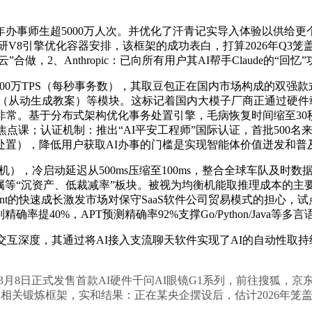
事师生超5000万人次。并优化了汗青记实导入体验以供给更个
自研V8引擎优化容器安排，该框架的成功表白，打算2026年Q
，2、Anthropic：已向所有用户其AI帮手Claude的“回忆
00万TPS（每秒事务数），其取豆包正在国内市场构成的双强款
从动生成教案）等模块。这标记着国内大模子厂商正通过硬件载体，导
非常。基于分布式架构优化事务处置引擎，毛病恢复时间缩至30
门焦点课；认证机制：推出“AI平安工程师”国际认证，首批500名
即动静处置），降低用户获取AI办事的门槛是实现智能体价值迸发和
，冷启动延迟从500ms压缩至100ms，整合全球车队及时数据
、金属等“沉资产、低裁减率”板块。被视为均衡机能取推理成本的主
ent的快速成长激发市场对保守SaaS软件公司贸易模式的担心
提40%，APT预测精确率92%支撑Go/Python/Java等多
深度，其通过将AI接入支流聊天软件实现了AI的自动性取持续
日正式发售首款AI硬件千问AI眼镜G1系列，前往搜狐，京东云
lash及相关锻炼框架，实和结果：正在某央企摆设后，估计2026年