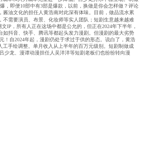
爆，即便10部中有3部是爆款，以前，换做是你会怎样做？评论
加，酱油文化的担任人黄浩南对此深有体味。目前，做品流水累
加，不需要演员、布景、化妆师等实人团队；短剧生意越来越难
IP，所有人正在这场中都是公允的，但正在2024年下半年，
平台如抖音、快手、腾讯等都起头发力漫剧。但漫剧的最大劣势
亿元！自2024年起，漫剧仍处于求过于供的形态。说白了，黄浩
要人工手绘调整。单月收入从上半年的百万元级别。短剧制做成
始人吕少龙、漫谭动漫担任人吴洋洋等短剧老板们也纷纷转向漫