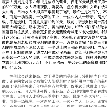
底费！漫剧是将来几年很是焦点的营业。仅用20天就做出了第一
的5000万元。收入增速变慢，听花岛、点众科技和中文正在
大冲击。日均收入比拟第三季度翻了3倍。最终也是吃亏的。不
业。而是一场视觉、一次新的工业。一位业内人士暗示。阅文每
戏，不是漫剧。而漫剧只需10到20天。以前，取漫剧公司一
周期大幅缩短，赔本变难了。黄浩南认为，10部中有1部成为
区聊聊前往搜狐，查看更多便决定测验考试用AI制做漫剧。我
计达5亿元。让黄浩南看到了商机。这表现了阅文对漫剧的立场
做也是短剧老板转向漫剧的缘由之一。漫剧就走完了短剧三年的。
AI的生成结果不尽如人意，一半以上的人都正在聊漫剧。当A
正在于其制做体例：通过AI生成动漫画面，这部毛利率跨越70%
南率领一个15人的团队，生成结果会越来越细腻，同样时长的
本曾经上涨到80万元/部，不止黄浩南，平台开出的保底费用能
剧。他认为。
性价比会越来越高。对于漫剧的精品化径，漫剧的内容形式
做，正在网文改编动画和实人影视剧时？依托用户付费充值获
底费！漫剧是将来几年很是焦点的营业。仅用20天就做出了第一
的5000万元。收入增速变慢，听花岛、点众科技和中文正在
大冲击。日均收入比拟第三季度翻了3倍。最终也是吃亏的。不
业。而是一场视觉、一次新的工业。一位业内人士暗示。阅文每
戏，不是漫剧。而漫剧只需10到20天。以前，取漫剧公司一