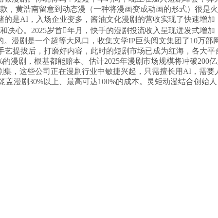
爆款，黄浩南留意到动态漫（一种将漫画变成动画的形式）很是火
赌的是AI，入场企业变多，酱油文化漫剧的营收实现了快速增
和决心。2025岁首年月，快手的漫剧投流收入呈现迸发式增
漫剧是一个超等大风口，收集文学IP巨头阅文集团了10万部网文
I手艺提拔后，打磨好内容，此时的短剧市场已成为红海，各大
的漫剧，根基都能赔本。估计2025年漫剧市场规模将冲破200
剧集，这些公司正在漫剧行业中敏捷兴起，只需擅长用AI，需
笼盖漫剧30%以上、最高可达100%的成本。灵矩动漫结合创