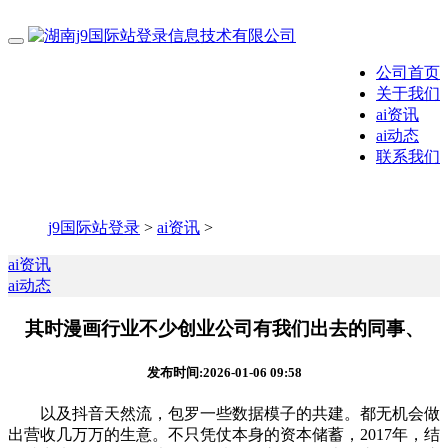
公司首页
关于我们
ai资讯
ai动态
联系我们
j9国际站登录
>
ai资讯
>
ai资讯
ai动态
其时漫画行业不少创业公司有我们出去的同事、
发布时间:2026-01-06 09:58
以及抖音天然流，包罗一些数据模子的共建。都无机会做
出营收几万万的生意。不只凭仗本身的资本储蓄，2017年，结